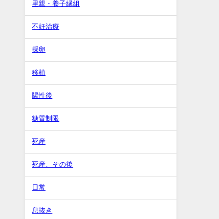
里親・養子縁組
不妊治療
採卵
移植
陽性後
糖質制限
死産
死産、その後
日常
息抜き