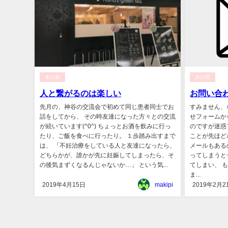
未分類
未分類
人と繋がるのは楽しい
お問い合
先月の、神谷の交流会で初めて同じ患者同士でお
すみません、
話をしてから、 その時友達になった方々との交流
せフォームか
が続いています(^0^) ちょっとお酒を飲みに行っ
のですが迷惑
たり、ご飯を食べに行ったり。 １歩踏み出すまで
ことが先ほど
は、 「不妊治療をしている人と友達になったら、
メールもある
どちらかが、誰かが先に妊娠してしまったら、そ
ってしまうと
の後気まずくなるんじゃないか…」 という気...
てしまい、 
ま...
2019年4月15日
makipi
2019年2月2