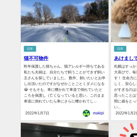
日常
日常
猫不可物件
あけまし
昨年保護した猫ちゃん、猫アレルギー持ちである
札幌はすっか
私たち夫婦は、自分たちで飼うことができず飼い
大喜びで、毎
主さんを探していました。 数件、飼いたいとお申
す！ 生命力
し出頂いたのですがなぜかことごとくダメになる
しく、安心し
😭 そもそも、車に轢かれて車道で倒れていたと
がすぎるのは
ころを保護し（亡くなっていると思い、このまま
思ったことは
車道に倒れていたら車にさらに轢かれてし...
間に歳をとっ
い...
2022年1月7日
makipi
2022年1月2