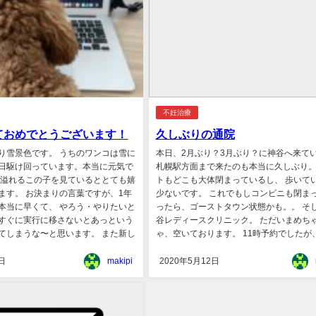
不妊治療
ておめでとうございます！
久しぶりの通院
り雪景色です。 うちのワンコは雪に
本日、2月ぶり？3月ぶり？に神谷へ来て
日駆け回っています。本当に元気で
札幌駅方面まで来たのも本当に久しぶり。
に溢れるこの子を見ているととても嬉
トもどこも大体閉まっているし、 歩いて
ます。 お決まりの言葉ですが、1年
少ないです。 これでもしコンビニも閉ま
本当に早くて、 やろう・やりたいと
ったら、ゴーストタウン状態かも。。 そ
すぐに実行に移さないとあっという
谷レディースクリニック。 ただいまめち
てしまうな〜と思います。 また新し
ゃ、空いております。 11時予約でしたが、午
日
makipi
2020年5月12日