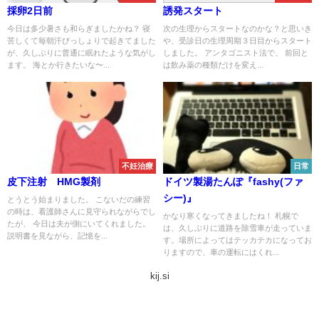
採卵2日前
誘発スタート
今日は多少暑さも和らぎましたかね？ 寝
次の生理からスタートなのかな？と思いき
苦しくて毎朝汗びっしょりで起きてました
や、受診日の生理周期３日目からスタート
が、久しぶりに普通に眠れたような気がし
しました。 アンタゴニスト法で、 前回と
ます。 海とか行きたいな〜...
は飲み薬の種類だけを変え...
不妊治療
日常
皮下注射 HMG製剤
ドイツ製湯たんぽ『fashy(ファ
シー)』
とうとう始まりました。 こないだの練習
の時は、看護師さんに見守られながらでし
かなり寒くなってきましたね！ 札幌で
たが、 今日は夫が側にいてくれました。
は、久しぶりに道路を除雪車が走っていま
説明書を見ながら、記憶を...
す。場所によってはテッカテカになってお
りますので、車の運転にはくれ...
kij.si