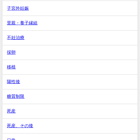
子宮外妊娠
里親・養子縁組
不妊治療
採卵
移植
陽性後
糖質制限
死産
死産、その後