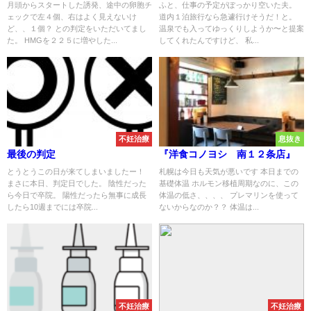
月頭からスタートした誘発、途中の卵胞チ
ふと、仕事の予定がぽっかり空いた夫。
ェックで左４個、右はよく見えないけ
道内１泊旅行なら急遽行けそうだ！と。
ど、、１個？ との判定をいただいてまし
温泉でも入ってゆっくりしようか〜と提案
た。 HMGを２２５に増やした...
してくれたんですけど、 私...
不妊治療
息抜き
最後の判定
『洋食コノヨシ 南１２条店』
とうとうこの日が来てしまいましたー！
札幌は今日も天気が悪いです 本日までの
まさに本日、判定日でした。 陰性だった
基礎体温 ホルモン移植周期なのに、この
ら今日で卒院。 陽性だったら無事に成長
体温の低さ、、、、 プレマリンを使って
したら10週までには卒院...
ないからなのか？？ 体温は...
不妊治療
不妊治療