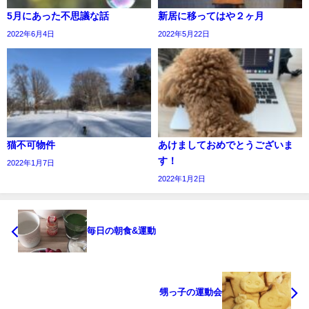
5月にあった不思議な話
新居に移ってはや２ヶ月
2022年6月4日
2022年5月22日
猫不可物件
あけましておめでとうございま
す！
2022年1月7日
2022年1月2日
毎日の朝食&運動
甥っ子の運動会