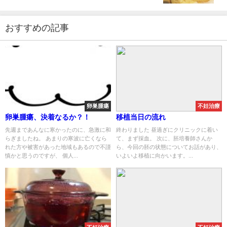
おすすめの記事
卵巣腫瘍
不妊治療
卵巣腫瘍、決着なるか？！
移植当日の流れ
先週まであんなに寒かったのに、急激に和
終わりました 昼過ぎにクリニックに着い
らぎましたね。 あまりの寒波に亡くなら
て、まず採血。 次に、胚培養師さんか
れた方や被害があった地域もあるので不謹
ら、今回の胚の状態についてお話があり、
慎かと思うのですが、 個人...
いよいよ移植に向かいます。...