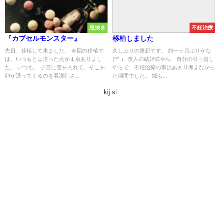
息抜き
不妊治療
『カプセルモンスター』
移植しました
先日、移植して来ました。 今回の移植で
久しぶりの更新です。 約一ヶ月ぶりかな
は、いつもとは違った点が１点ありまし
(^^;） 友人の結婚式やら、自分の引っ越し
た。 いつも、 子宮に管を入れて、そこを
やらで、不妊治療の事はあまり考えなかっ
卵が通ってくるのを看護師さ...
た期間でした。 鍼も...
kij.si