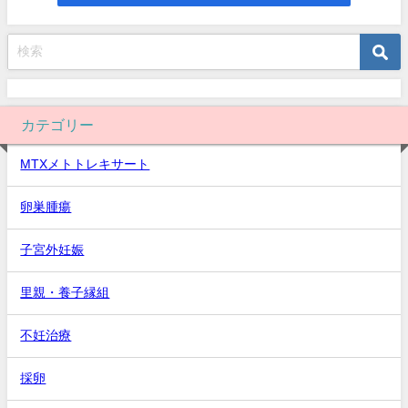
カテゴリー
MTXメトトレキサート
卵巣腫瘍
子宮外妊娠
里親・養子縁組
不妊治療
採卵