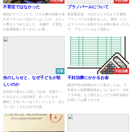
不妊治療
不妊治療
不育症ではなかった
プラノバールについて
前回のクリニックで、イヤな事の印象が強
前回受診後、９日から２２日まで２週間、
すぎてすっかり忘れていましたが、よかっ
プラノバールを飲みました。 普段、ピル
た事も１つありました。 妊娠中、不育症
はマーベロンを処方される事が多かったの
の血液検査に引っかかった事...
で、プラノバールは１回飲ん...
日常
不妊治療
虫のしらせと、なぜ子どもが欲
不妊治療にかかるお金
しいのか
確定申告の時期がやって来ましたね。 ２
年前から医療費控除をしているので、今年
2018年の暮れに入院して以来、同室だっ
で３年目。もう慣れました(^^) 毎年金額を
たみなさんとほぼ毎月、会っています。
計算しては驚くのです...
継続して会いたいねーということで、住ん
でいるところもそれぞれ違...