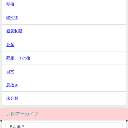
移植
陽性後
糖質制限
死産
死産、その後
日常
息抜き
未分類
月間アーカイブ