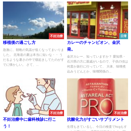
不妊治療
日常
移植後の過ごし方
カレーのチャンピオン、金沢
発。
急激に、朝晩の気温が低くなってまいりま
した。 北海道の夏は本当に短いな・・ う
金沢カレー、知っていますか？ 愛知県・
だるような暑さの中で寝起きしてたのがす
石川県の方に親戚がいるので、子供の頃は
でに懐かしい。 さて、...
何度か旅行に行っていて、 大体、味噌煮
込みうどんとか、味噌関係の...
不妊治療
不妊治療
不妊治療中に歯科検診に行こ
抗酸化力がすごいサプリメント
う！
生理もきているし、今日の検査でhcgもす