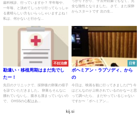
っかり下がり、 子宮外妊娠でもなく、完
歯科検診、行っていますか？ 半年毎や、
全な陰性となりました。 さて、また採卵
一年毎、と決めてしっかり行ってらっしゃ
からスタートです 次の生...
る素晴らしい方もいらっしゃいますよね！
私は、何かないと行かな...
不妊治療
日常
勘違い・移植周期はまだ先でし
ボヘミアン・ラプソディ、から
たー！
の
先日のクリニックで、採卵後の卵巣の様子
今日は、映画を観に行ってきました(^^) 今
を診ていただきました。 卵巣もそんなに
はどんなのが上映されているのかなーと思
腫れていないし、腹水も溜まっていないの
って調べたら、 まだやっているじゃない
で、 OHSSの心配はあ...
ですか〜「ボヘミアン...
kij.si