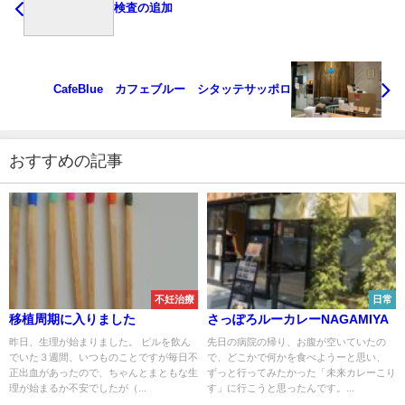
検査の追加
CafeBlue カフェブルー シタッテサッポロ
おすすめの記事
不妊治療
日常
移植周期に入りました
さっぽろルーカレーNAGAMIYA
昨日、生理が始まりました。 ピルを飲ん
先日の病院の帰り、お腹が空いていたの
でいた３週間、いつものことですが毎日不
で、どこかで何かを食べようーと思い、
正出血があったので、ちゃんとまともな生
ずっと行ってみたかった「未来カレーこり
理が始まるか不安でしたが（...
す」に行こうと思ったんです。...