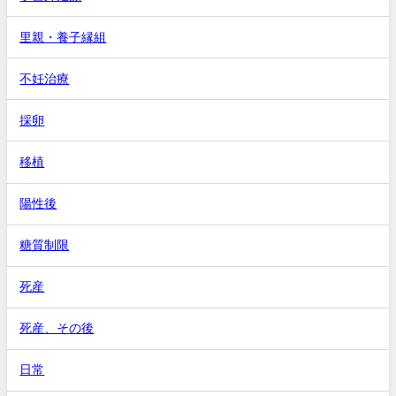
里親・養子縁組
不妊治療
採卵
移植
陽性後
糖質制限
死産
死産、その後
日常