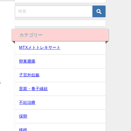
カテゴリー
MTXメトトレキサート
卵巣腫瘍
子宮外妊娠
移
里親・養子縁組
不妊治療
採卵
移植