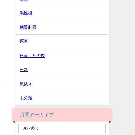
陽性後
糖質制限
死産
死産、その後
日常
息抜き
し
未分類
月間アーカイブ