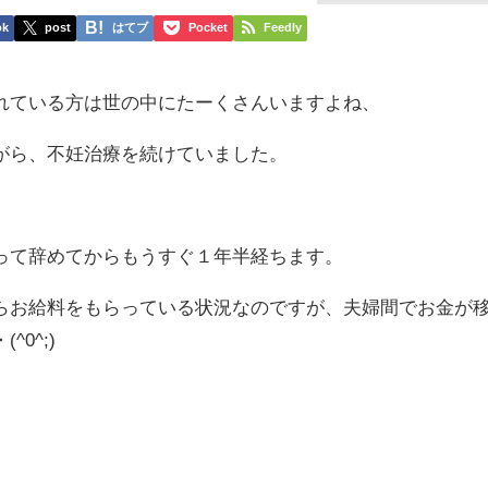
ok
post
はてブ
Pocket
Feedly
れている方は世の中にたーくさんいますよね、
がら、不妊治療を続けていました。
って辞めてからもうすぐ１年半経ちます。
らお給料をもらっている状況なのですが、夫婦間でお金が
0^;)