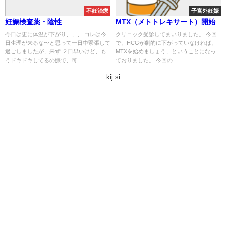
不妊治療
子宮外妊娠
妊娠検査薬・陰性
MTX（メトトレキサート）開始
今日は更に体温が下がり、、、 コレは今
クリニック受診してまいりました。 今回
日生理が来るな〜と思って一日中緊張して
で、HCGが劇的に下がっていなければ、
過ごしましたが、来ず ２日早いけど、も
MTXを始めましょう、ということになっ
うドキドキしてるの嫌で、可...
ておりました。 今回の...
kij.si