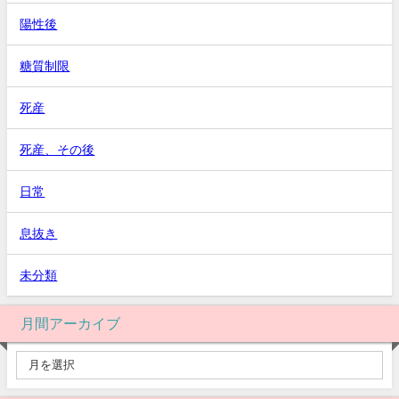
陽性後
糖質制限
死産
死産、その後
日常
息抜き
未分類
月間アーカイブ