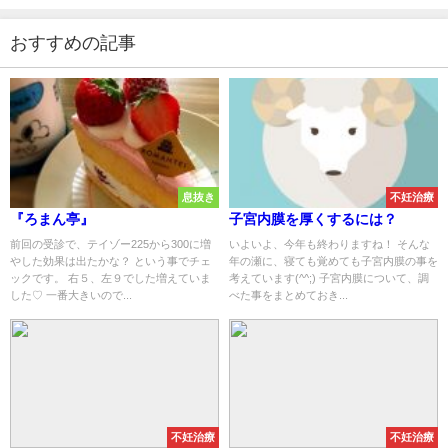
おすすめの記事
息抜き
不妊治療
『ろまん亭』
子宮内膜を厚くするには？
前回の受診で、テイゾー225から300に増
いよいよ、今年も終わりますね！ そんな
やした効果は出たかな？ という事でチェ
年の瀬に、寝ても覚めても子宮内膜の事を
ックです。 右５、左９でした増えていま
考えています(^^;) 子宮内膜について、調
した♡ 一番大きいので...
べた事をまとめておき...
不妊治療
不妊治療