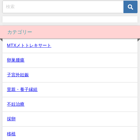
カテゴリー
MTXメトトレキサート
卵巣腫瘍
子宮外妊娠
里親・養子縁組
不妊治療
採卵
移植