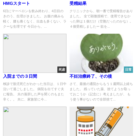
HMGスタート
受精結果
6日にマーベロンを飲み終わり、4日目の
クリニックから、朝一番で受精報告があり
きのう、生理がきました。 お腹の痛みも
ました。 全て顕微授精で、使用できなか
軽く、腰も痛くなく、出血も多くない、ラ
った卵は１個だけ（空胞だったのかな）。
クーな生理です 今日から、...
４個受精しましたー 欲を...
死産
日常
入院までの３日間
不妊治療終了、その後
検診で胎児死亡がわかった当日は、１日中
さて、最後の通院からもう１週間以上経ち
泣いて過ごしました。 病院を出てすぐ夫
ました。 残っていた薬、捨てようか取っ
に報告。 夫の落胆した声を聞くのもまた
ておこうか（記念に）考えましたが、 も
辛く。。 夫に、家族皆に今...
う使う事がないので全部捨て...