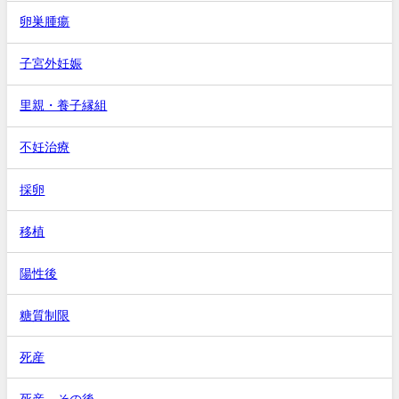
卵巣腫瘍
子宮外妊娠
里親・養子縁組
不妊治療
採卵
移植
陽性後
糖質制限
死産
死産、その後