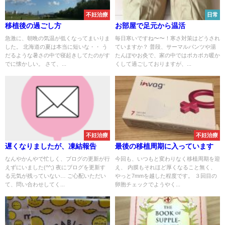
不妊治療
日常
移植後の過ごし方
お部屋で足元から温活
急激に、朝晩の気温が低くなってまいりま
毎日寒いですね〜〜！寒さ対策はどうされ
した。 北海道の夏は本当に短いな・・ う
ていますか？ 普段、サーマルパンツや湯
だるような暑さの中で寝起きしてたのがす
たんぽやお灸で、家の中ではポカポカ暖か
でに懐かしい。 さて、...
くして過ごしておりますが、...
不妊治療
不妊治療
遅くなりましたが、凍結報告
最後の移植周期に入っています
なんやかんやで忙しく、ブログの更新が行
今回も、いつもと変わりなく移植周期を迎
えずにいました(^^;) 夜にブログを更新す
え、 内膜もそれほど厚くなること無く、
る元気が残っていない… ご心配いただい
やっと7mmを越した程度です。 ３回目の
て、問い合わせしてく...
卵胞チェックでようやく...