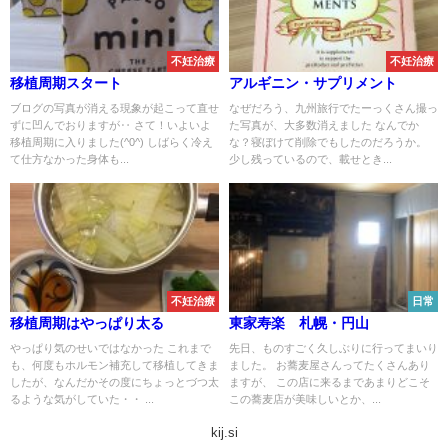
不妊治療
不妊治療
移植周期スタート
アルギニン・サプリメント
ブログの写真が消える現象が起こって直せ
なぜだろう、九州旅行でたーっくさん撮っ
ずに凹んでおりますが‥ さて！いよいよ
た写真が、大多数消えました なんでか
移植周期に入りました(^0^) しばらく冷え
な？寝ぼけて削除でもしたのだろうか。
て仕方なかった身体も...
少し残っているので、載せとき...
不妊治療
日常
移植周期はやっぱり太る
東家寿楽 札幌・円山
やっぱり気のせいではなかった これまで
先日、ものすごく久しぶりに行ってまいり
も、何度もホルモン補充して移植してきま
ました。 お蕎麦屋さんってたくさんあり
したが、なんだかその度にちょっとづつ太
ますが、 この店に来るまであまりどこそ
るような気がしていた・・ ...
この蕎麦店が美味しいとか、...
kij.si