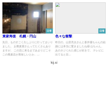
日常
日常
東家寿楽 札幌・円山
色々な衝撃
先日、ものすごく久しぶりに行ってまいり
昨日の、山里亮太さんと蒼井優ちゃんの結
ました。 お蕎麦屋さんってたくさんあり
婚には本当に驚きましたね😆 山ちゃん、
ますが、 この店に来るまであまりどこそ
あのネジくれた感じが好きで、 テレビに
この蕎麦店が美味しいとか、...
出てると目...
kij.si