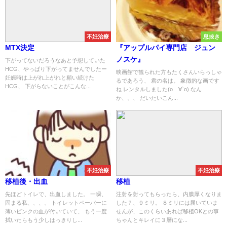
不妊治療
息抜き
MTX決定
『アップルパイ専門店 ジュン
ノスケ』
下がってないだろうなあと予想していた
HCG、やっぱり下がってませんでしたー
映画館で観られた方もたくさんいらっしゃ
妊娠時は上がれ上がれと願い続けた
るであろう、 君の名は。 象徴的な画です
HCG、 下がらないことがこんな...
ね レンタルしました(о´∀`о) なん
か、、、 だいたいこん...
不妊治療
不妊治療
移植後・出血
移植
先ほどトイレで、出血しました。 一瞬、
注射を射ってもらったら、内膜厚くなりま
固まる私、、、、 トイレットペーパーに
した７、９ミリ。 ８ミリには届いていま
薄いピンクの血が付いていて、 もう一度
せんが、このくらいあれば移植OKとの事
拭いたらもう少しはっきりし...
ちゃんとキレイに３層にな...