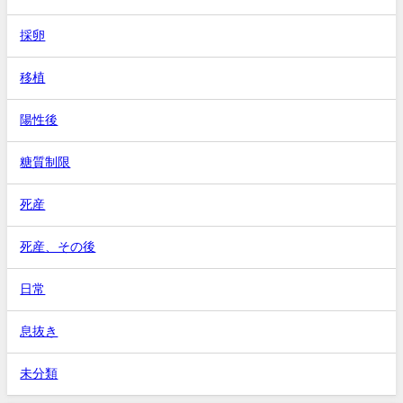
採卵
移植
陽性後
糖質制限
死産
死産、その後
日常
息抜き
未分類