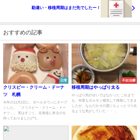
勘違い・移植周期はまだ先でしたー！
おすすめの記事
日常
不妊治療
クリスピー・クリーム・ドーナ
移植周期はやっぱり太る
ツ 札幌
やっぱり気のせいではなかった これまで
も、何度もホルモン補充して移植してきま
今年の11月2日に、ポールタウンにオープ
したが、なんだかその度にちょっとづつ太
ンした、 「クリスピー・クリーム・ドー
るような気がしていた・・ ...
ナツ」。 実はすごく、北海道に来るのを
待っておりました(^^)...