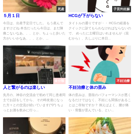
死産
子宮外妊娠
５月１日
HCGが下がらない
今日は、出産予定日でした。 もう産んで
タイトルの通りですが・・ HCGの経過を
ますけどね 本当だったら今日は、まだ陣
クイックに診てもらわなければならないの
痛こないなあ、、、とか、ちょっと歩いた
で、 めったに土曜日はいれませんが（混
方がいいかなあ、、、とか、...
むから）、久しぶりに本日...
未分類
不妊治療
人と繋がるのは楽しい
不妊治療と体の歪み
先月の、神谷の交流会で初めて同じ患者同
体の歪みは、普段のパフォーマンスが悪く
士でお話をしてから、 その時友達になっ
なるだけではなく、不妊にも関係があるこ
た方々との交流が続いています(^0^) ちょ
とはご存知ですか？ 例えばよく、腰が痛
っとお酒を飲みに行っ...
い・骨盤が歪んでいる、とい...