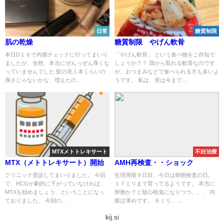
日常
糖質制限
肌の乾燥
糖質制限 やげん軟骨
本日D１６で内膜チェックに行ってまいり
「やげん軟骨」 という食べ物をご存知で
ましたが、全然、本当にぜんっぜん厚くな
しょうか？？ 鶏から取れる軟骨なのです
っていませんでした 髪の毛１本くらいの
が、おつまみなどで食べられる方も多いよ
厚さじゃないかな、増えたの...
うです。 私は、実は今まで...
MTXメトトレキサート
不妊治療
MTX（メトトレキサート）開始
AMH再検査・・ショック
クリニック受診してまいりました。 今回
生理周期９日目、今日は卵胞検査の日。
で、HCGが劇的に下がっていなければ、
１７ミリまで育ってるようです。 本当に
MTXを始めましょう、ということになっ
卵胞か？と疑心暗鬼になりつつ、、、 内
ておりました。 今回の...
膜は薄めです。 ６ミリ。 ...
kij.si