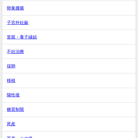
卵巣腫瘍
子宮外妊娠
里親・養子縁組
不妊治療
採卵
移植
陽性後
糖質制限
死産