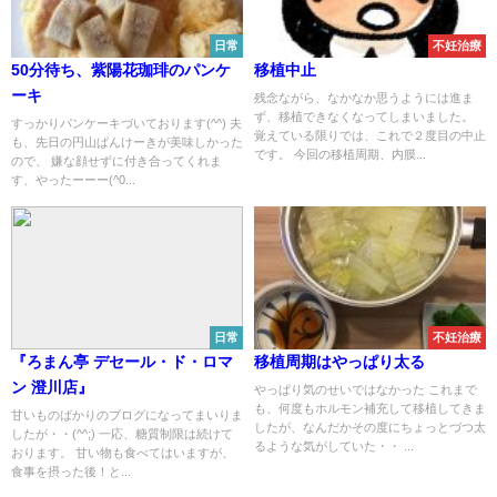
日常
不妊治療
50分待ち、紫陽花珈琲のパンケ
移植中止
ーキ
残念ながら、なかなか思うようには進ま
ず、移植できなくなってしまいました。
すっかりパンケーキづいております(^^) 夫
覚えている限りでは、これで２度目の中止
も、先日の円山ぱんけーきが美味しかった
です。 今回の移植周期、内膜...
ので、 嫌な顔せずに付き合ってくれま
す、やったーーー(^0...
日常
不妊治療
『ろまん亭 デセール・ド・ロマ
移植周期はやっぱり太る
ン 澄川店』
やっぱり気のせいではなかった これまで
も、何度もホルモン補充して移植してきま
甘いものばかりのブログになってまいりま
したが、なんだかその度にちょっとづつ太
したが・・(^^;) 一応、糖質制限は続けて
るような気がしていた・・ ...
おります。 甘い物も食べてはいますが、
食事を摂った後！と...