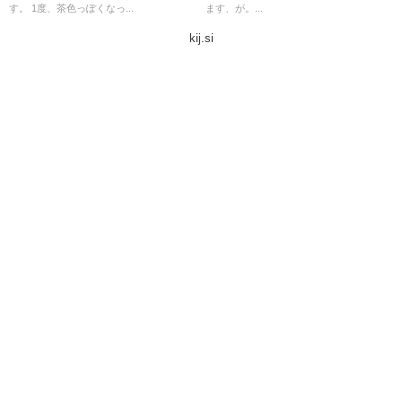
す。 1度、茶色っぽくなっ...
ます、が。...
kij.si