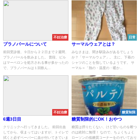
不妊治療
日常
プラノバールについて
サーマルウェアとは？
前回受診後、９日から２２日まで２週間、
みなさまは、聞き馴染みがあるでしょう
プラノバールを飲みました。 普段、ピル
か？「サーマルウェア」。 主に、下着の
はマーベロンを処方される事が多かったの
シャツのことを指しているようです。 サ
で、プラノバールは１回飲ん...
ーマル＝「熱の・温度の・暖か...
不妊治療
糖質制限
6週3日目
糖質制限的にOK！おやつ
クリニックへ行ってきました。 前回出血
糖質は摂りたくない、けど甘いものを断つ
してから、収まってはいますが、トイレで
のは絶対に無理！ なので、ちょくちょく
拭くと必ずペーパーに血が付いてきていま
ローソンの低糖質コーナーをのぞいており