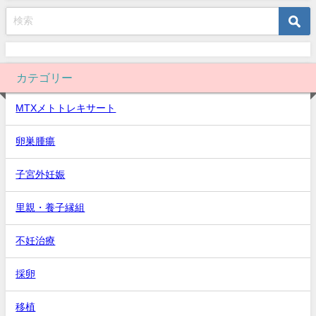
カテゴリー
MTXメトトレキサート
卵巣腫瘍
子宮外妊娠
里親・養子縁組
不妊治療
採卵
移植