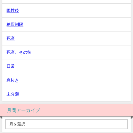
陽性後
糖質制限
死産
死産、その後
日常
息抜き
未分類
月間アーカイブ