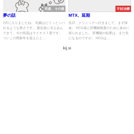
死産、その後
不妊治療
夢の話
MTX、延期
2月に入りましたね。 札幌はビリッとシバ
先日、クリニックへ行きまして、まず採
れるような寒さです。 最近急に冷え込ん
血。 HCG値と肝機能検査のために多めに
できて、今の気温はマイナス７度です。
採られました。 肝機能の結果は、まだ先
ついこの間新年を迎えたと...
になるのですが。 HCGは...
kij.si