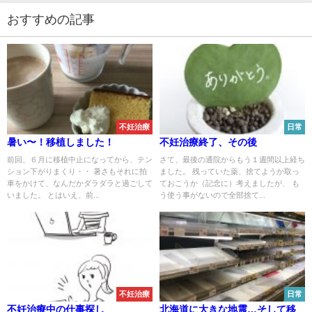
おすすめの記事
不妊治療
日常
暑い〜！移植しました！
不妊治療終了、その後
前回、６月に移植中止になってから、テン
さて、最後の通院からもう１週間以上経ち
ション下がりまくり・・ 暑さもそれに拍
ました。 残っていた薬、捨てようか取っ
車をかけて、なんだかダラダラと過ごして
ておこうか（記念に）考えましたが、 も
いました。 とはいえ、前...
う使う事がないので全部捨て...
不妊治療
日常
不妊治療中の仕事探し
北海道に大きな地震…そして移