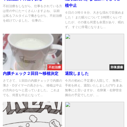
植中止
不妊治療をしながら、仕事をされている方
は世の中にたーくさんいますよね、 以前
６日の３時０８分、大きな揺れで目覚めま
は私もフルタイムで働きながら、不妊治療
した！ まだ眠りについて３時間くらいで
を続けていました。 仕事の...
したが、その後も何度も余震があり、眠れ
ず。 すぐに停電になりまし...
不妊治療
卵巣腫瘍
内膜チェック２回目〜移植決定
退院しました
さてさて、１回目の内膜チェックで内膜の
今月の初めに予定通り入院して、 無事に
薄さ・Dダイマーの高さから、 移植は中止
手術を終え、退院いたしました(^0^) まあ
の方向かな〜と思っていました。 これま
無事にと言いますか、 右卵巣・右卵管全
でも、何度も中止になって...
摘出の予定でしたが、...